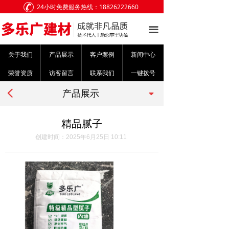
24小时免费服务热线：18826222660
网站首页
끀
关于我们
关于我们
产品展示
客户案例
新闻中心
产品展示
荣誉资质
访客留言
联系我们
一键拨号
客户案例
넳
끙
产品展示
新闻中心
精品腻子
荣誉资质
创建时间：
2025年6月25日
10:11
访客留言
联系我们