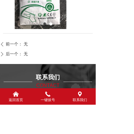
前一个：
无
ꄴ
后一个：
无
ꄲ
联系我们
CONTACT
낀
끅
끇
返回首页
一键拔号
联系我们
贺州市多乐广建材有限公司
电话：
020-29898722
手机：
18826222660